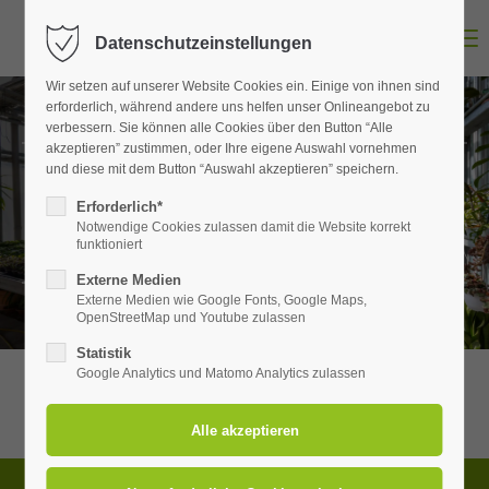
MENU
Datenschutzeinstellungen
Login
Wir setzen auf unserer Website Cookies ein. Einige von ihnen sind
Benutzername
erforderlich, während andere uns helfen unser Onlineangebot zu
verbessern. Sie können alle Cookies über den Button “Alle
akzeptieren” zustimmen, oder Ihre eigene Auswahl vornehmen
und diese mit dem Button “Auswahl akzeptieren” speichern.
Aktuelles
Passwort
Erforderlich*
Notwendige Cookies zulassen damit die Website korrekt
GEMEINSAM. WACHSEN. LEBEN.
funktioniert
Externe Medien
Externe Medien wie Google Fonts, Google Maps,
OpenStreetMap und Youtube zulassen
Anmelden
Statistik
Register
|
Lost your password?
Google Analytics und Matomo Analytics zulassen
Support
Lorem ipsum dolor sit amet: