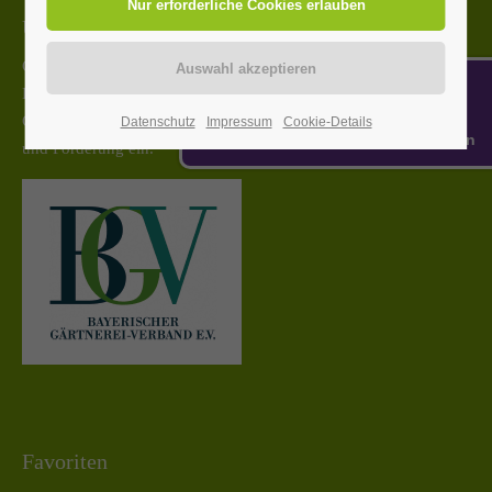
Über Uns
24h
Grün und Gut bietet nicht nur aus der hauseigenen Gärtnerei
/ 365days
Blumen und Pflanzen zum Verkauf, sondern auch
Gebrauchtwaren. Wir setzen uns für die berufliche Integration
Datenschutz
Impressum
Cookie-Details
Gehe zu: Bedienhilfen-Einstellungen
und Förderung ein.
We offer support for our customers
Mon - Fri 8:00am - 5:00pm
(GMT +1)
Get in touch
Cybersteel Inc.
376-293 City Road, Suite 600
San Francisco, CA 94102
Have any questions?
+44 1234 567 890
Favoriten