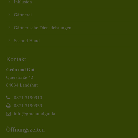
Inklusion
Drop us a line
info@yourdomain.com
Gärtnerei
About us
Gärtnerische Dienstleistungen
Second Hand
Lorem ipsum dolor sit amet, consectetuer adipiscing
elit.
Kontakt
Aenean commodo ligula eget dolor. Aenean massa.
Cum sociis natoque penatibus et magnis dis parturient
Grün und Gut
montes, nascetur ridiculus mus. Donec quam felis,
Querstraße 42
ultricies nec.
84034 Landshut
0871 3190910
0871 3190959
info@gruenundgut.la
Öffnungszeiten