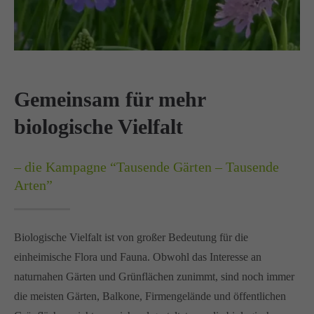
Drop us a line
info@yourdomain.com
About us
Lorem ipsum dolor sit amet, consectetuer adipiscing
Gemeinsam für mehr
elit.
biologische Vielfalt
Aenean commodo ligula eget dolor. Aenean massa.
Cum sociis natoque penatibus et magnis dis parturient
– die Kampagne “Tausende Gärten – Tausende
montes, nascetur ridiculus mus. Donec quam felis,
Arten”
ultricies nec.
Biologische Vielfalt ist von großer Bedeutung für die
einheimische Flora und Fauna. Obwohl das Interesse an
naturnahen Gärten und Grünflächen zunimmt, sind noch immer
die meisten Gärten, Balkone, Firmengelände und öffentlichen