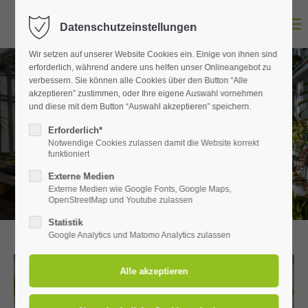
MENU
Datenschutzeinstellungen
Login
Wir setzen auf unserer Website Cookies ein. Einige von ihnen sind
Benutzername
erforderlich, während andere uns helfen unser Onlineangebot zu
verbessern. Sie können alle Cookies über den Button “Alle
akzeptieren” zustimmen, oder Ihre eigene Auswahl vornehmen
und diese mit dem Button “Auswahl akzeptieren” speichern.
Aktuelles
Passwort
Erforderlich*
Notwendige Cookies zulassen damit die Website korrekt
GEMEINSAM. WACHSEN. LEBEN.
funktioniert
Externe Medien
Externe Medien wie Google Fonts, Google Maps,
OpenStreetMap und Youtube zulassen
Anmelden
Statistik
Register
|
Lost your password?
Google Analytics und Matomo Analytics zulassen
Support
Lorem ipsum dolor sit amet: