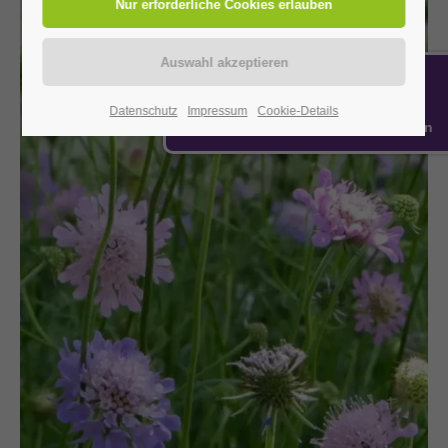
24h
/ 365days
Datenschutz
Impressum
Cookie-Details
Gehe zu: Bedienhilfen-Einstellungen
We offer support for our customers
Mon - Fri 8:00am - 5:00pm
(GMT +1)
Get in touch
Cybersteel Inc.
376-293 City Road, Suite 600
San Francisco, CA 94102
Have any questions?
+44 1234 567 890